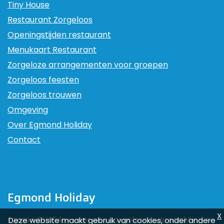
Tiny House
Restaurant Zorgeloos
Openingstijden restaurant
Menukaart Restaurant
Zorgeloze arrangementen voor groepen
Zorgeloos feesten
Zorgeloos trouwen
Omgeving
Over Egmond Holiday
Contact
Egmond Holiday
X
Egmond Holiday voor een zorgeloze overnachting en
Deze website maakt gebruik van cookies, onder andere