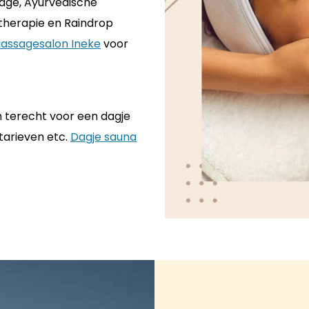
age, Ayurvedische
herapie en Raindrop
assagesalon Ineke
voor
in terecht voor een dagje
tarieven etc.
Dagje sauna