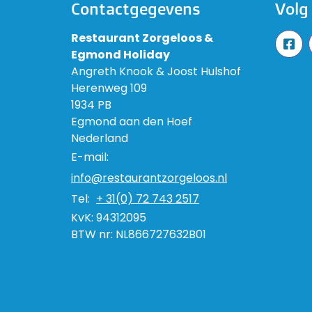
Contactgegevens
Volg
Restaurant Zorgeloos &
Egmond Holiday
Angreth Knook & Joost Hulshof
Herenweg 109
1934 PB
Egmond aan den Hoef
Nederland
E-mail:
info@restaurantzorgeloos.nl
Tel:
+ 31(0) 72 743 2517
KvK:
94312095
BTW nr:
NL866727632B01