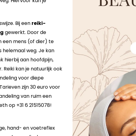
weg. Hiervoor kan je
wijze. Bij een
reiki-
ng
gewerkt. Door de
 een mens (of dier) te
fs helemaal weg. Je kan
 hierbij aan hoofdpijn,
Reiki kan je natuurlijk ook
andeling voor diepe
Tarieven zijn 30 euro voor
handeling van ruim een
eth op +31 6 21515078!
ge, hand- en voetreflex