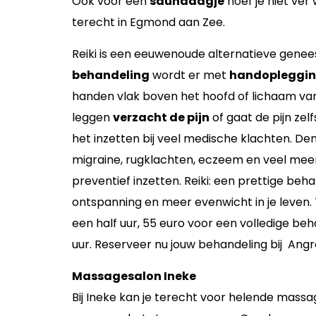
Ook voor een
saunadagje
hoef je niet ver 
terecht in Egmond aan Zee.
Reiki is een eeuwenoude alternatieve genees
behandeling
wordt er met
handopleggi
handen vlak boven het hoofd of lichaam van
leggen
verzacht de pijn
of gaat de pijn zel
het inzetten bij veel medische klachten. Denk
migraine, rugklachten, eczeem en veel meer. 
preventief inzetten. Reiki: een prettige beh
ontspanning en meer evenwicht in je leven. 
een half uur, 55 euro voor een volledige be
uur. Reserveer nu jouw behandeling bij Angr
Massagesalon Ineke
Bij Ineke kan je terecht voor helende massa