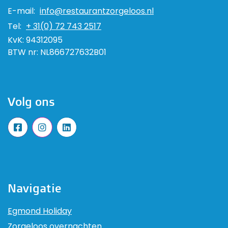
E-mail:
info@restaurantzorgeloos.nl
Tel:
+ 31(0) 72 743 2517
KvK:
94312095
BTW nr:
NL866727632B01
Volg ons
Navigatie
Egmond Holiday
Zorgeloos overnachten